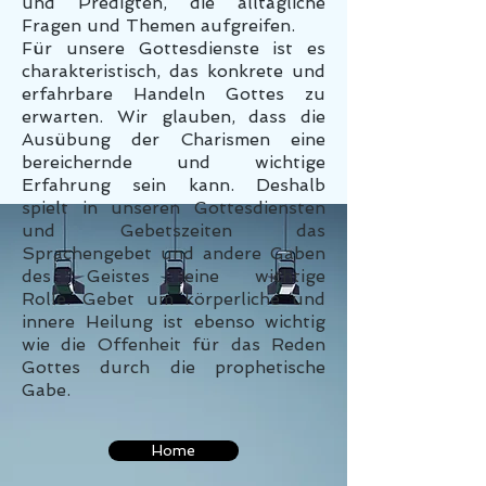
und Predigten, die alltägliche
Fragen und Themen aufgreifen.
Für unsere Gottesdienste ist es
charakteristisch, das konkrete und
erfahrbare Handeln Gottes zu
erwarten. Wir glauben, dass die
Ausübung der Charismen eine
bereichernde und wichtige
Erfahrung sein kann. Deshalb
spielt in unseren Gottesdiensten
und Gebetszeiten das
Sprachengebet und andere Gaben
des Geistes eine wichtige
Rolle. Gebet um körperliche und
innere Heilung ist ebenso wichtig
wie die Offenheit für das Reden
Gottes durch die prophetische
Gabe.
Home