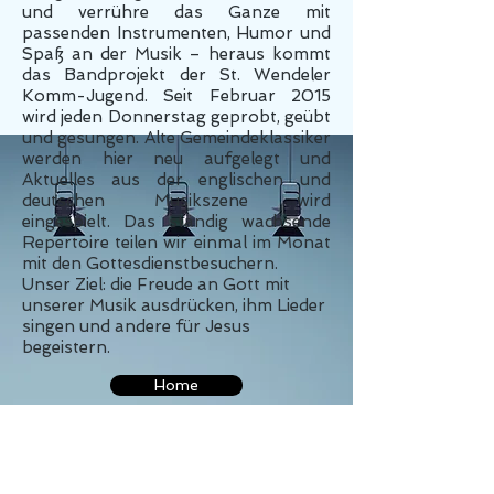
und verrühre das Ganze mit
passenden Instrumenten, Humor und
Spaß an der Musik – heraus kommt
das Bandprojekt der St. Wendeler
Komm-Jugend. Seit Februar 2015
wird jeden Donnerstag geprobt, geübt
und gesungen. Alte Gemeindeklassiker
werden hier neu aufgelegt und
Aktuelles aus der englischen und
deutschen Musikszene wird
eingespielt. Das ständig wachsende
Repertoire teilen wir einmal im Monat
mit den Gottesdienstbesuchern.
Unser Ziel: die Freude an Gott mit
unserer Musik ausdrücken, ihm Lieder
singen und andere für Jesus
begeistern.
Home
Datenschutz
Impressum