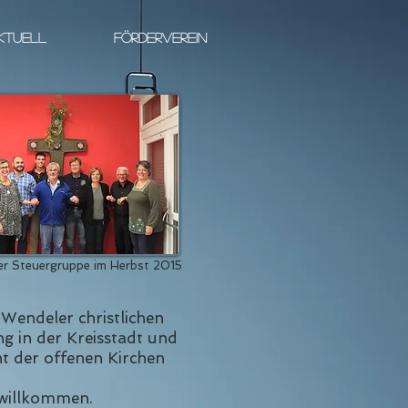
KTUELL
FÖRDERVEREIN
der Steuergruppe im Herbst 2015
 Wendeler christlichen
 in der Kreisstadt und
ht der offenen Kirchen
 willkommen.