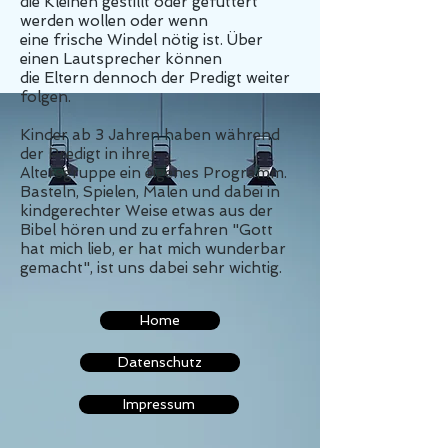
die Kleinen gestillt oder gefüttert
werden wollen oder wenn
eine frische Windel nötig ist. Über
einen Lautsprecher können
die Eltern dennoch der Predigt weiter
folgen.
Kinder ab 3 Jahren haben während
der Predigt in ihrer
Altersgruppe ein eigenes Programm.
Basteln, Spielen, Malen und dabei in
kindgerechter Weise etwas aus der
Bibel hören und zu erfahren "Gott
hat mich lieb, er hat mich wunderbar
gemacht", ist uns dabei sehr wichtig.
Home
Datenschutz
Impressum