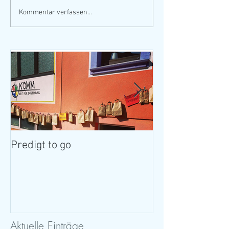
Kommentar verfassen...
Predigt to go
Ist da jemand?
Aktuelle Einträge