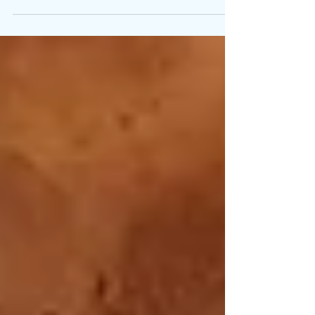
eines jüdischen Ärzteehepaars geboren,
fünf Tage nachdem die Deutsche
Wehrmacht am 15. März die...